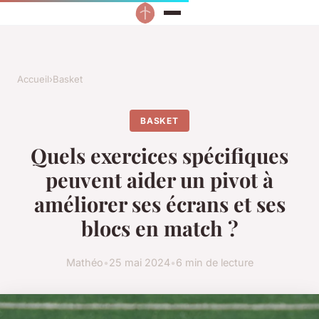
Accueil
›
Basket
BASKET
Quels exercices spécifiques
peuvent aider un pivot à
améliorer ses écrans et ses
blocs en match ?
Mathéo
•
25 mai 2024
•
6 min de lecture