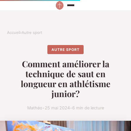
Accueil
›
Autre sport
AUTRE SPORT
Comment améliorer la
technique de saut en
longueur en athlétisme
junior?
Mathéo
•
25 mai 2024
•
6 min de lecture