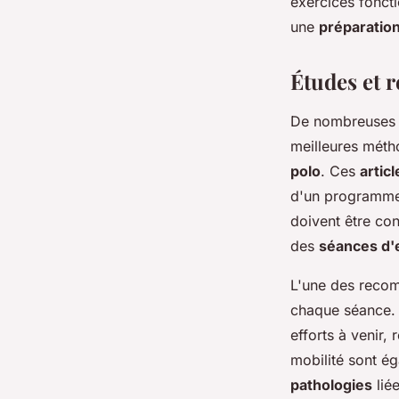
exercices fonct
une
préparatio
Études et 
De nombreuse
meilleures mét
polo
. Ces
articl
d'un programm
doivent être con
des
séances d'
L'une des recom
chaque séance. 
efforts à venir, 
mobilité sont ég
pathologies
lié