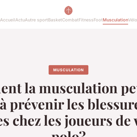
Accueil
Actu
Autre sport
Basket
Combat
Fitness
Foot
Musculation
Vél
MUSCULATION
t la musculation pe
 à prévenir les blessur
s chez les joueurs de
polo?