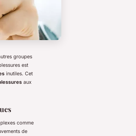
autres groupes
blessures est
es
inutiles. Cet
blessures
aux
ques
omplexes comme
ouvements de