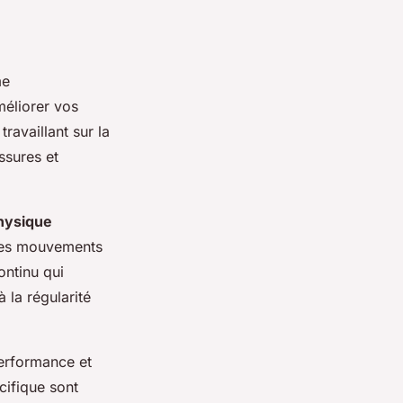
me
éliorer vos
travaillant sur la
ssures et
hysique
 des mouvements
ontinu qui
 la régularité
performance et
ifique sont