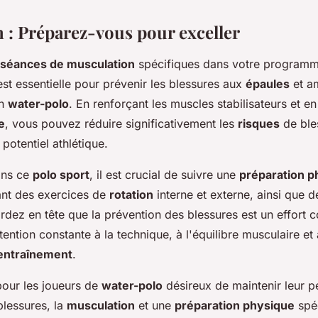
 : Préparez-vous pour exceller
séances de musculation
spécifiques dans votre program
st essentielle pour prévenir les blessures aux
épaules
et am
en
water-polo
. En renforçant les muscles stabilisateurs et en 
e
, vous pouvez réduire significativement les
risques
de ble
potentiel athlétique.
ans ce
polo sport
, il est crucial de suivre une
préparation p
ant des exercices de
rotation
interne et externe, ainsi que
rdez en tête que la prévention des blessures est un effort c
tention constante à la technique, à l'équilibre musculaire et à
entraînement
.
pour les joueurs de
water-polo
désireux de maintenir leur 
blessures, la
musculation
et une
préparation physique
spéc