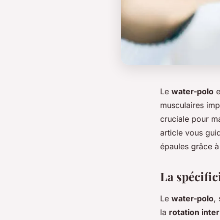
Le
water-polo
e
musculaires imp
cruciale pour m
article vous gu
épaules grâce à
La spécific
Le
water-polo
,
la
rotation inte