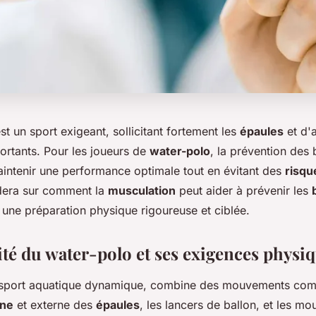
st un sport exigeant, sollicitant fortement les
épaules
et d'
ortants. Pour les joueurs de
water-polo
, la prévention des 
aintenir une performance optimale tout en évitant des
risqu
idera sur comment la
musculation
peut aider à prévenir les
 une préparation physique rigoureuse et ciblée.
ité du water-polo et ses exigences physi
 sport aquatique dynamique, combine des mouvements c
rne
et externe des
épaules
, les lancers de ballon, et les m