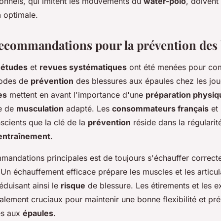
ionnels, qui imitent les mouvements du
water-polo
, doivent
n
optimale.
recommandations pour la prévention des 
s
études
et
revues systématiques
ont été menées pour co
hodes de
prévention
des blessures aux épaules chez les jo
es
mettent en avant l'importance d'une
préparation physiq
e de
musculation
adapté. Les
consommateurs français
et 
scients que la clé de la
prévention
réside dans la régularité
entraînement
.
mandations principales est de toujours s'échauffer correc
Un échauffement efficace prépare les muscles et les articul
réduisant ainsi le
risque
de blessure. Les étirements et les e
alement cruciaux pour maintenir une bonne flexibilité et pré
es aux
épaules
.