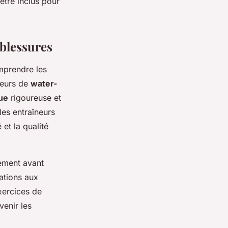
 être inclus pour
blessures
mprendre les
ueurs de
water-
ue
rigoureuse et
les entraîneurs
 et la qualité
tement avant
ations aux
xercices de
venir les