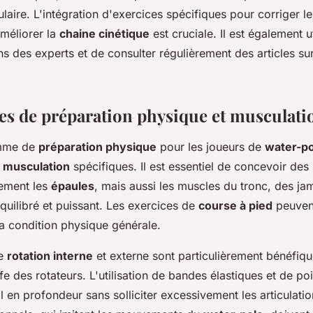
ulaire. L'intégration d'exercices spécifiques pour corriger l
améliorer la
chaine cinétique
est cruciale. Il est également u
des experts et de consulter régulièrement des articles sur
 de préparation physique et musculati
mme de
préparation physique
pour les joueurs de
water-po
 musculation
spécifiques. Il est essentiel de concevoir des
lement les
épaules
, mais aussi les muscles du tronc, des ja
quilibré et puissant. Les exercices de
course à pied
peuvent
la condition physique générale.
de
rotation interne
et externe sont particulièrement bénéfiq
ffe des rotateurs. L'utilisation de bandes élastiques et de po
l en profondeur sans solliciter excessivement les articulati