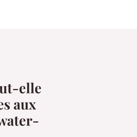
o
ut-elle
es aux
 water-