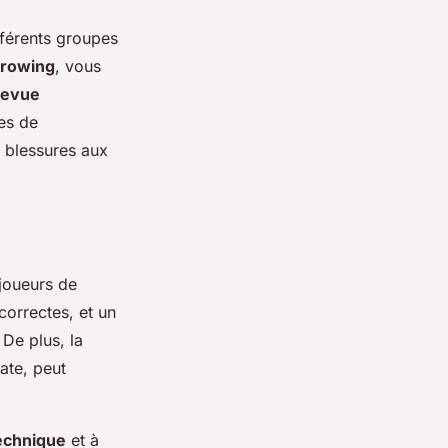
fférents groupes
rowing
, vous
revue
es de
s blessures aux
joueurs de
correctes, et un
De plus, la
ate, peut
echnique
et à