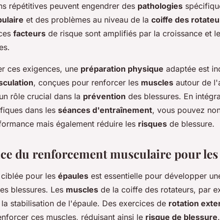
ns répétitives peuvent engendrer des
pathologies
spécifique
ulaire
et des problèmes au niveau de la
coiffe des rotateu
 ces
facteurs
de risque sont amplifiés par la croissance et 
es.
er ces exigences, une
préparation physique
adaptée est in
culation
, conçues pour renforcer les
muscles
autour de l'
 un rôle crucial dans la
prévention
des blessures. En intégr
fiques dans les
séances d'entraînement
, vous pouvez no
rformance mais également réduire les
risques
de blessure.
ce du renforcement musculaire pour les
ciblée pour les
épaules
est essentielle pour développer u
les blessures. Les
muscles
de la coiffe des rotateurs, par 
 la stabilisation de l'épaule. Des exercices de
rotation exte
nforcer ces muscles, réduisant ainsi le
risque de blessure
.