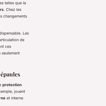
s telles que la
rs
. Chez les
les changements
dispensable. Les
articulation de
ant ces
n seulement
 épaules
ne
protection
exemple, jouent
rne
et interne