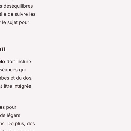
es déséquilibres
tile de suivre les
 le sujet pour
on
lo
doit inclure
 séances qui
mbes et du dos,
 être intégrés
ues pour
ids légers
ons. De plus, des