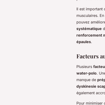
Il est important 
musculaires. E
pouvez améliorer
systématique
d
renforcement 
épaules
.
Facteurs a
Plusieurs
facteu
water-polo
. Un
manque de
pré
dyskinesie scap
également accroî
Pour minimiser c